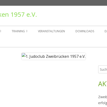
ken 1957 e.V.
TRAINING
VERANSTALTUNGEN
DOWNLOADS
D
TAND
TRAININGSZEITEN
ER
GRUPPEN
Such
Ha
NSGESCHICHTE
nach:
Sei
AK
RÄGER
Zweib
erfol