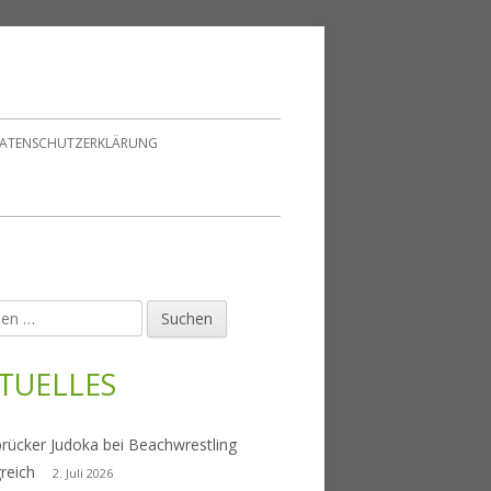
ATENSCHUTZERKLÄRUNG
en
upt-
tenleiste
TUELLES
rücker Judoka bei Beachwrestling
greich
2. Juli 2026