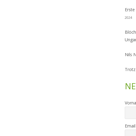
Erste
2024
Blöch
Unga
Nils 
Trotz
NE
Vorn
Email