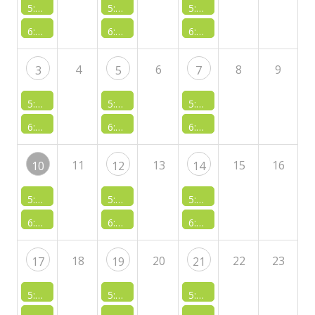
5:00 PM -
Training "Judofun"
5:00 PM -
Training "Judofun"
5:00 PM -
Training "Judofun
6:15 PM -
Training "Wettkampfjudo"
6:15 PM -
Training "Judo-Fun"
6:15 PM -
Training "Wettka
4
6
8
9
3
5
7
5:00 PM -
Training "Judofun"
5:00 PM -
Training "Judofun"
5:00 PM -
Training "Judofun
6:15 PM -
Training "Wettkampfjudo"
6:15 PM -
Training "Judo-Fun"
6:15 PM -
Training "Wettka
11
13
15
16
10
12
14
5:00 PM -
Training "Judofun"
5:00 PM -
Training "Judofun"
5:00 PM -
Training "Judofun
6:15 PM -
Training "Wettkampfjudo"
6:15 PM -
Training "Judo-Fun"
6:15 PM -
Training "Wettka
18
20
22
23
17
19
21
5:00 PM -
Training "Judofun"
5:00 PM -
Training "Judofun"
5:00 PM -
Training "Judofun