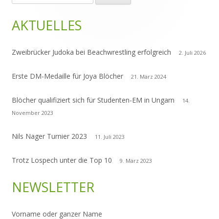
nach:
Seitenleiste
AKTUELLES
Zweibrücker Judoka bei Beachwrestling erfolgreich
2. Juli 2026
Erste DM-Medaille für Joya Blöcher
21. März 2024
Blöcher qualifiziert sich für Studenten-EM in Ungarn
14.
November 2023
Nils Nager Turnier 2023
11. Juli 2023
Trotz Lospech unter die Top 10
9. März 2023
NEWSLETTER
Vorname oder ganzer Name