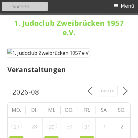
Suchen
Primäres
Menü
nach:
Menü
Springe
1. Judoclub Zweibrücken 1957
zum
e.V.
Inhalt
Veranstaltungen
HEUTE
MO.
DI.
MI.
DO.
FR.
SA.
SO.
28
30
1
2
27
29
31