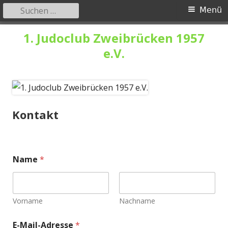
Suchen
Primäres
Menü
nach:
Menü
Springe
1. Judoclub Zweibrücken 1957
zum
e.V.
Inhalt
Kontakt
Name
*
Vorname
Nachname
E
E-Mail-Adresse
*
-