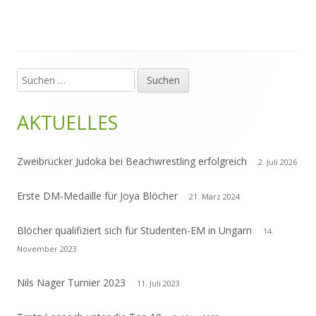
Suchen
Haupt-
nach:
Seitenleiste
AKTUELLES
Zweibrücker Judoka bei Beachwrestling erfolgreich
2. Juli 2026
Erste DM-Medaille für Joya Blöcher
21. März 2024
Blöcher qualifiziert sich für Studenten-EM in Ungarn
14.
November 2023
Nils Nager Turnier 2023
11. Juli 2023