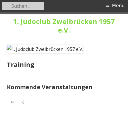
Suchen
Primäres
Menü
nach:
Menü
Springe
1. Judoclub Zweibrücken 1957
zum
e.V.
Inhalt
Training
Kommende Veranstaltungen