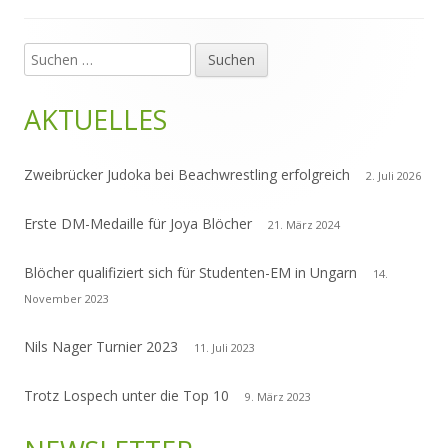
Suchen
Haupt-
nach:
Seitenleiste
AKTUELLES
Zweibrücker Judoka bei Beachwrestling erfolgreich
2. Juli 2026
Erste DM-Medaille für Joya Blöcher
21. März 2024
Blöcher qualifiziert sich für Studenten-EM in Ungarn
14.
November 2023
Nils Nager Turnier 2023
11. Juli 2023
Trotz Lospech unter die Top 10
9. März 2023