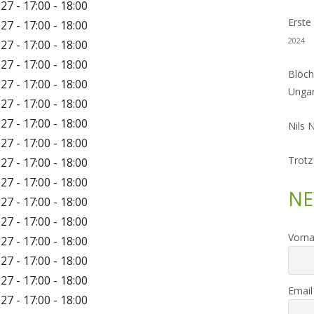
27 - 17:00 - 18:00
Erste
27 - 17:00 - 18:00
2024
27 - 17:00 - 18:00
27 - 17:00 - 18:00
Blöch
27 - 17:00 - 18:00
Unga
27 - 17:00 - 18:00
27 - 17:00 - 18:00
Nils 
27 - 17:00 - 18:00
Trotz
27 - 17:00 - 18:00
27 - 17:00 - 18:00
NE
27 - 17:00 - 18:00
27 - 17:00 - 18:00
Vorn
27 - 17:00 - 18:00
27 - 17:00 - 18:00
27 - 17:00 - 18:00
Email
27 - 17:00 - 18:00