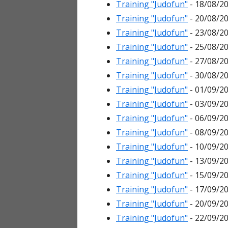
Training "Judofun"
- 18/08/20
ANMELDEN
Training "Judofun"
- 20/08/20
Training "Judofun"
- 23/08/20
Training "Judofun"
- 25/08/20
Training "Judofun"
- 27/08/20
Training "Judofun"
- 30/08/20
Training "Judofun"
- 01/09/20
Training "Judofun"
- 03/09/20
Training "Judofun"
- 06/09/20
Training "Judofun"
- 08/09/20
Training "Judofun"
- 10/09/20
Training "Judofun"
- 13/09/20
Training "Judofun"
- 15/09/20
Training "Judofun"
- 17/09/20
Training "Judofun"
- 20/09/20
Training "Judofun"
- 22/09/20