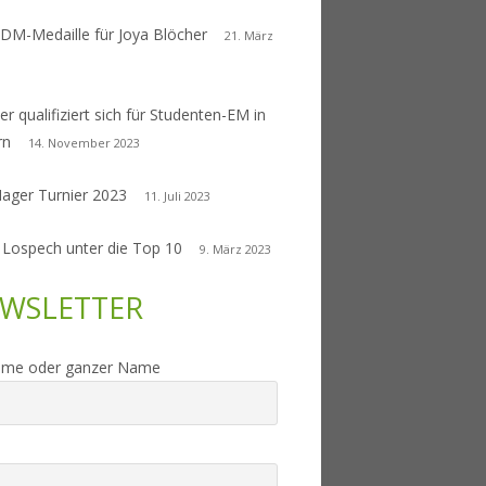
 DM-Medaille für Joya Blöcher
21. März
er qualifiziert sich für Studenten-EM in
rn
14. November 2023
Nager Turnier 2023
11. Juli 2023
 Lospech unter die Top 10
9. März 2023
WSLETTER
ame oder ganzer Name