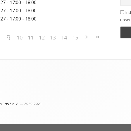
27 - 17:00 - 18:00
27 - 17:00 - 18:00
Ind
27 - 17:00 - 18:00
unser
9
10
11
12
13
14
15
en 1957 e.V. — 2020-2021