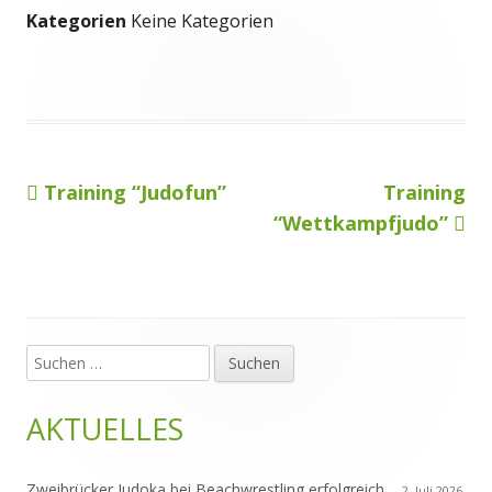
Kategorien
Keine Kategorien
Vorheriger
Nächster
Training “Judofun”
Training
Beitragsnavigation
Beitrag:
Beitrag
“Wettkampfjudo”
Suchen
Haupt-
nach:
Seitenleiste
AKTUELLES
Zweibrücker Judoka bei Beachwrestling erfolgreich
2. Juli 2026