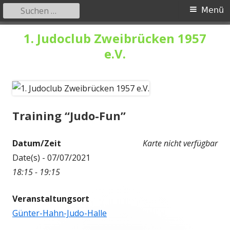
Suchen
Primäres
Menü
nach:
Menü
Springe
1. Judoclub Zweibrücken 1957
zum
e.V.
Inhalt
Training “Judo-Fun”
Datum/Zeit
Karte nicht verfügbar
Date(s) - 07/07/2021
18:15 - 19:15
Veranstaltungsort
Günter-Hahn-Judo-Halle