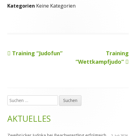
Kategorien
Keine Kategorien
Vorheriger
Nächster
Training “Judofun”
Training
Beitragsnavigation
Beitrag:
Beitrag
“Wettkampfjudo”
Suchen
Haupt-
nach:
Seitenleiste
AKTUELLES
Zweibrücker Judoka bei Beachwrestling erfolgreich
2. Juli 2026