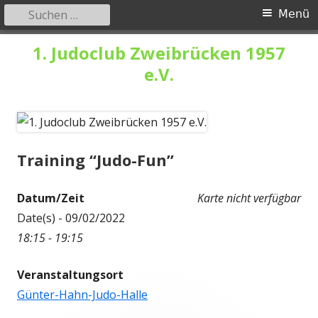
Suchen
Primäres
Menü
nach:
Menü
Springe
1. Judoclub Zweibrücken 1957
zum
e.V.
Inhalt
Training “Judo-Fun”
Datum/Zeit
Karte nicht verfügbar
Date(s) - 09/02/2022
18:15 - 19:15
Veranstaltungsort
Günter-Hahn-Judo-Halle