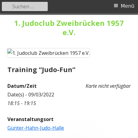
Suchen
Primäres
Menü
nach:
Menü
Springe
1. Judoclub Zweibrücken 1957
zum
e.V.
Inhalt
Training “Judo-Fun”
Datum/Zeit
Karte nicht verfügbar
Date(s) - 09/03/2022
18:15 - 19:15
Veranstaltungsort
Günter-Hahn-Judo-Halle