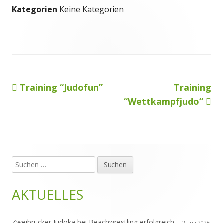
Kategorien
Keine Kategorien
Vorheriger
Nächster
Training “Judofun”
Training
Beitragsnavigation
Beitrag:
Beitrag
“Wettkampfjudo”
Suchen
Haupt-
nach:
Seitenleiste
AKTUELLES
Zweibrücker Judoka bei Beachwrestling erfolgreich
2. Juli 2026