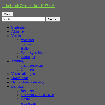
Springe
1. Judoclub Zweibrücken 1957 e.V.
zum
Primäres
Inhalt
Menü
Suchen
Menü
nach:
Startseite
Aktuelles
Verein
Vorstand
Trainer
Halle
Vereinsgeschichte
Danträger
Training
Trainingszeiten
Gruppen
Veranstaltungen
Downloads
Datenschutzerklärung
Benutzer
Benutzer
Passwort zurücksetzen
Konto
Abmelden