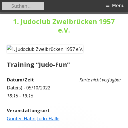
Suchen
Primäres
Menü
nach:
Menü
Springe
1. Judoclub Zweibrücken 1957
zum
e.V.
Inhalt
Training “Judo-Fun”
Datum/Zeit
Karte nicht verfügbar
Date(s) - 05/10/2022
18:15 - 19:15
Veranstaltungsort
Günter-Hahn-Judo-Halle