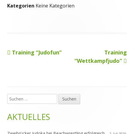
Kategorien
Keine Kategorien
Vorheriger
Nächster
Training “Judofun”
Training
Beitragsnavigation
Beitrag:
Beitrag
“Wettkampfjudo”
Suchen
Haupt-
nach:
Seitenleiste
AKTUELLES
Zweibrücker Judoka bei Beachwrestling erfolgreich
2. Juli 2026