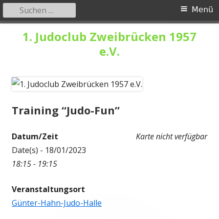
Suchen
Primäres
Menü
nach:
Menü
Springe
1. Judoclub Zweibrücken 1957
zum
e.V.
Inhalt
Training “Judo-Fun”
Datum/Zeit
Karte nicht verfügbar
Date(s) - 18/01/2023
18:15 - 19:15
Veranstaltungsort
Günter-Hahn-Judo-Halle