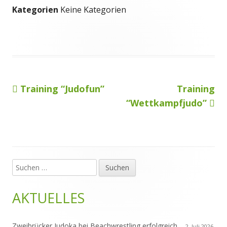
Kategorien
Keine Kategorien
Vorheriger
Nächster
Training “Judofun”
Training
Beitragsnavigation
Beitrag:
Beitrag
“Wettkampfjudo”
Suchen
Haupt-
nach:
Seitenleiste
AKTUELLES
Zweibrücker Judoka bei Beachwrestling erfolgreich
2. Juli 2026