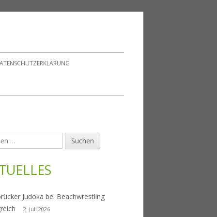
ATENSCHUTZERKLÄRUNG
en
upt-
tenleiste
TUELLES
rücker Judoka bei Beachwrestling
greich
2. Juli 2026