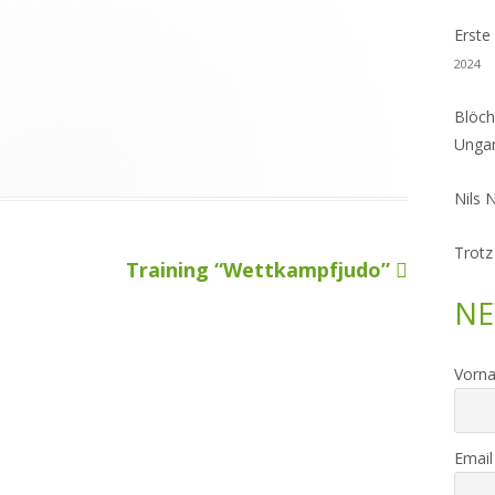
Erste
2024
Blöch
Unga
Nils 
Trotz
Nächster
Training “Wettkampfjudo”
Beitrag
NE
Vorn
Email