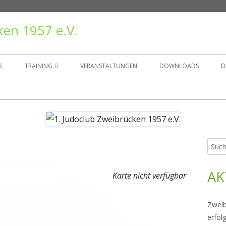
ken 1957 e.V.
TRAINING
VERANSTALTUNGEN
DOWNLOADS
D
TAND
TRAININGSZEITEN
ER
GRUPPEN
Such
Ha
NSGESCHICHTE
nach:
Sei
AK
RÄGER
Karte nicht verfügbar
Zweib
erfol