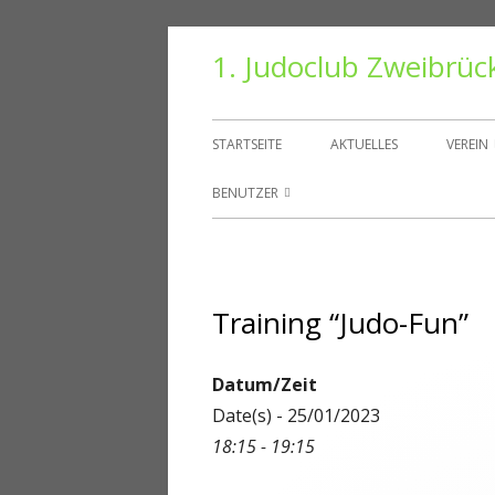
Springe
1. Judoclub Zweibrüc
zum
Inhalt
Primäres
STARTSEITE
AKTUELLES
VEREIN
Menü
VORS
BENUTZER
TRAIN
BENUTZER
HALLE
PASSWORT ZURÜCKSETZEN
Training “Judo-Fun”
VEREI
KONTO
DANT
ABMELDEN
Datum/Zeit
Date(s) - 25/01/2023
MITGLIEDER
18:15 - 19:15
REGISTRIEREN