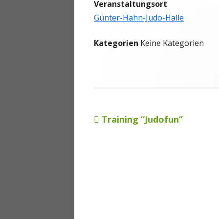
Veranstaltungsort
ANMELDEN
Günter-Hahn-Judo-Halle
Kategorien
Keine Kategorien
Vorheriger
Training “Judofun”
Beitragsnavigation
Beitrag: