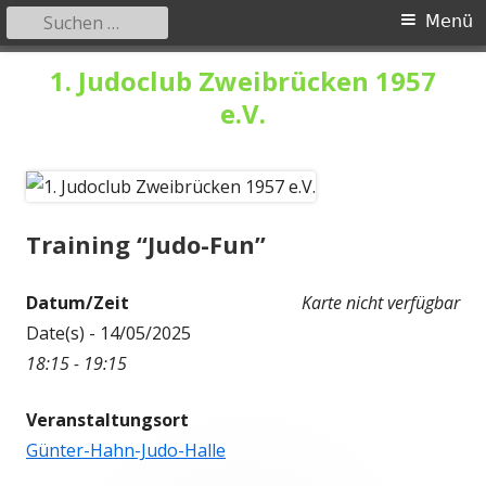
Suchen
Primäres
Menü
nach:
Menü
Springe
1. Judoclub Zweibrücken 1957
zum
e.V.
Inhalt
Training “Judo-Fun”
Datum/Zeit
Karte nicht verfügbar
Date(s) - 14/05/2025
18:15 - 19:15
Veranstaltungsort
Günter-Hahn-Judo-Halle