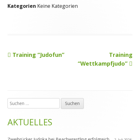
Kategorien
Keine Kategorien
Vorheriger
Nächster
Training “Judofun”
Training
Beitragsnavigation
Beitrag:
Beitrag
“Wettkampfjudo”
Suchen
Haupt-
nach:
Seitenleiste
AKTUELLES
Zweibrücker Judoka bei Beachwrestling erfolgreich
2. Juli 2026