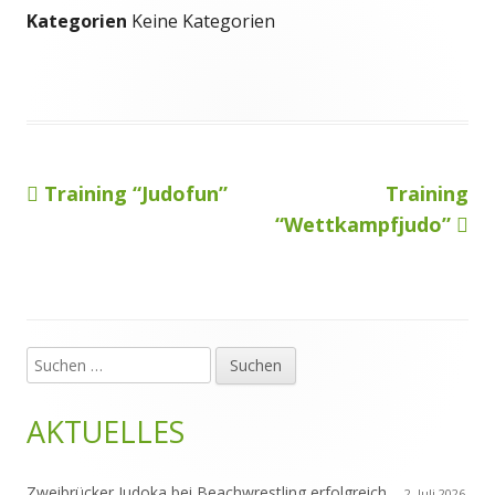
Kategorien
Keine Kategorien
Vorheriger
Nächster
Training “Judofun”
Training
Beitragsnavigation
Beitrag:
Beitrag
“Wettkampfjudo”
Suchen
Haupt-
nach:
Seitenleiste
AKTUELLES
Zweibrücker Judoka bei Beachwrestling erfolgreich
2. Juli 2026