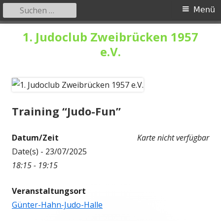
Suchen
Primäres
Menü
nach:
Menü
Springe
1. Judoclub Zweibrücken 1957
zum
e.V.
Inhalt
Training “Judo-Fun”
Datum/Zeit
Karte nicht verfügbar
Date(s) - 23/07/2025
18:15 - 19:15
Veranstaltungsort
Günter-Hahn-Judo-Halle