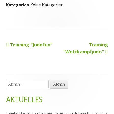
Kategorien
Keine Kategorien
Vorheriger
Nächster
Training “Judofun”
Training
Beitragsnavigation
Beitrag:
Beitrag
“Wettkampfjudo”
Suchen
Haupt-
nach:
Seitenleiste
AKTUELLES
Zweibrücker Judoka bei Beachwrestling erfolgreich
2. Juli 2026