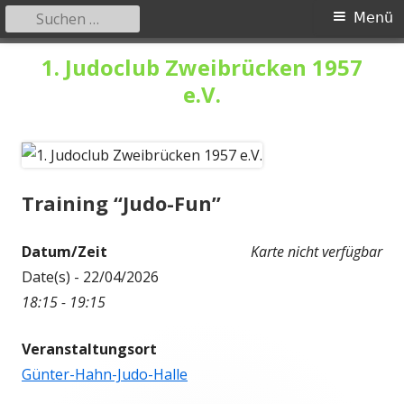
Suchen
Primäres
Menü
nach:
Menü
Springe
1. Judoclub Zweibrücken 1957
zum
e.V.
Inhalt
Training “Judo-Fun”
Datum/Zeit
Karte nicht verfügbar
Date(s) - 22/04/2026
18:15 - 19:15
Veranstaltungsort
Günter-Hahn-Judo-Halle