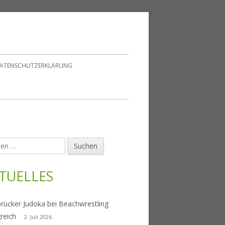
ATENSCHUTZERKLÄRUNG
en
upt-
tenleiste
TUELLES
rücker Judoka bei Beachwrestling
greich
2. Juli 2026