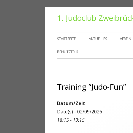
Springe
1. Judoclub Zweibrüc
zum
Inhalt
Primäres
STARTSEITE
AKTUELLES
VEREIN
Menü
VORS
BENUTZER
TRAIN
BENUTZER
HALLE
PASSWORT ZURÜCKSETZEN
Training “Judo-Fun”
VEREI
KONTO
DANT
ABMELDEN
Datum/Zeit
Date(s) - 02/09/2026
MITGLIEDER
18:15 - 19:15
REGISTRIEREN