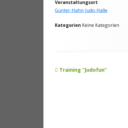
Veranstaltungsort
ANMELDEN
Günter-Hahn-Judo-Halle
Kategorien
Keine Kategorien
Vorheriger
Training “Judofun”
Beitragsnavigation
Beitrag: