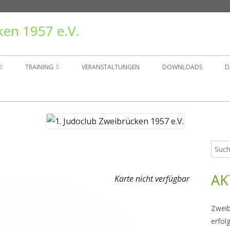
ken 1957 e.V.
TRAINING
VERANSTALTUNGEN
DOWNLOADS
D
TAND
TRAININGSZEITEN
ER
GRUPPEN
Such
Ha
NSGESCHICHTE
nach:
Sei
AK
RÄGER
Karte nicht verfügbar
Zweib
erfol