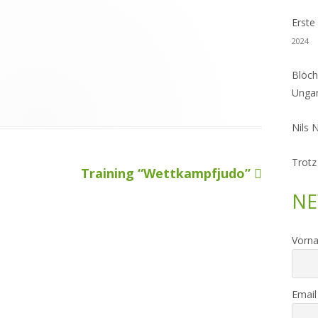
Erste
2024
Blöch
Unga
Nils 
Trotz
Nächster
Training “Wettkampfjudo”
Beitrag
NE
Vorn
Email