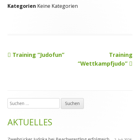
Kategorien
Keine Kategorien
Vorheriger
Nächster
Training “Judofun”
Training
Beitragsnavigation
Beitrag:
Beitrag
“Wettkampfjudo”
Suchen
Haupt-
nach:
Seitenleiste
AKTUELLES
Zweibrücker Judoka bei Beachwrestling erfolgreich
2. Juli 2026