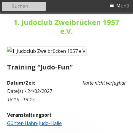
Suchen
Primäres
Menü
nach:
Menü
Springe
1. Judoclub Zweibrücken 1957
zum
e.V.
Inhalt
Training “Judo-Fun”
Datum/Zeit
Karte nicht verfügbar
Date(s) - 24/02/2027
18:15 - 19:15
Veranstaltungsort
Günter-Hahn-Judo-Halle