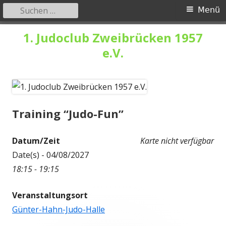
Suchen
Primäres
Menü
nach:
Menü
Springe
1. Judoclub Zweibrücken 1957
zum
e.V.
Inhalt
Training “Judo-Fun”
Datum/Zeit
Karte nicht verfügbar
Date(s) - 04/08/2027
18:15 - 19:15
Veranstaltungsort
Günter-Hahn-Judo-Halle