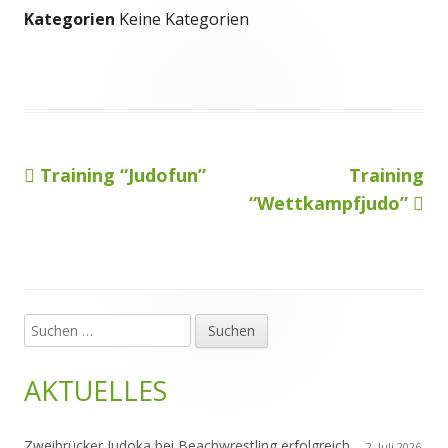
Kategorien
Keine Kategorien
Vorheriger
Nächster
Training “Judofun”
Training
Beitragsnavigation
Beitrag:
Beitrag
“Wettkampfjudo”
Suchen
Haupt-
nach:
Seitenleiste
AKTUELLES
Zweibrücker Judoka bei Beachwrestling erfolgreich
2. Juli 2026