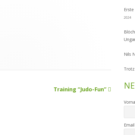
Erste
2024
Blöch
Unga
Nils 
Trotz
NE
Nächster
Training “Judo-Fun”
Beitrag
Vorn
Email