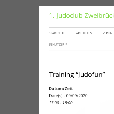
Springe
1. Judoclub Zweibrüc
zum
Inhalt
Primäres
STARTSEITE
AKTUELLES
VEREIN
Menü
VORS
BENUTZER
TRAIN
BENUTZER
HALLE
PASSWORT ZURÜCKSETZEN
Training “Judofun”
VEREI
KONTO
DANT
ABMELDEN
Datum/Zeit
Date(s) - 09/09/2020
MITGLIEDER
17:00 - 18:00
REGISTRIEREN