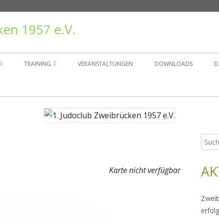
ken 1957 e.V.
TRAINING
VERANSTALTUNGEN
DOWNLOADS
D
TAND
TRAININGSZEITEN
ER
GRUPPEN
Such
Ha
NSGESCHICHTE
nach:
Sei
AK
RÄGER
Karte nicht verfügbar
Zweib
erfol