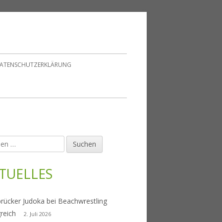
ATENSCHUTZERKLÄRUNG
en
upt-
tenleiste
TUELLES
rücker Judoka bei Beachwrestling
greich
2. Juli 2026