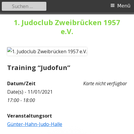
Suchen
Primäres
Menü
nach:
Menü
Springe
1. Judoclub Zweibrücken 1957
zum
e.V.
Inhalt
Training “Judofun”
Datum/Zeit
Karte nicht verfügbar
Date(s) - 11/01/2021
17:00 - 18:00
Veranstaltungsort
Günter-Hahn-Judo-Halle