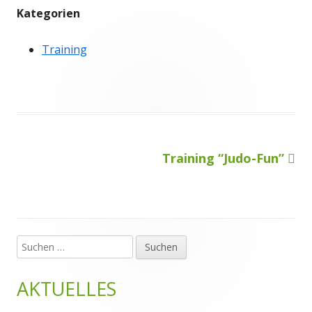
Kategorien
Training
Nächster
Training “Judo-Fun”
Beitragsnavigation
Beitrag
Suchen
Haupt-
nach:
Seitenleiste
AKTUELLES