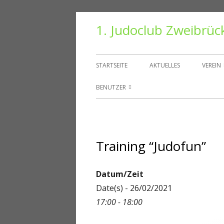
Springe
1. Judoclub Zweibrüc
zum
Inhalt
Primäres
STARTSEITE
AKTUELLES
VEREIN
Menü
VORS
BENUTZER
TRAIN
BENUTZER
HALLE
PASSWORT ZURÜCKSETZEN
Training “Judofun”
VEREI
KONTO
DANT
ABMELDEN
Datum/Zeit
Date(s) - 26/02/2021
MITGLIEDER
17:00 - 18:00
REGISTRIEREN