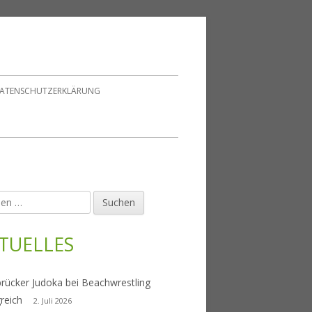
ATENSCHUTZERKLÄRUNG
en
upt-
tenleiste
TUELLES
rücker Judoka bei Beachwrestling
greich
2. Juli 2026