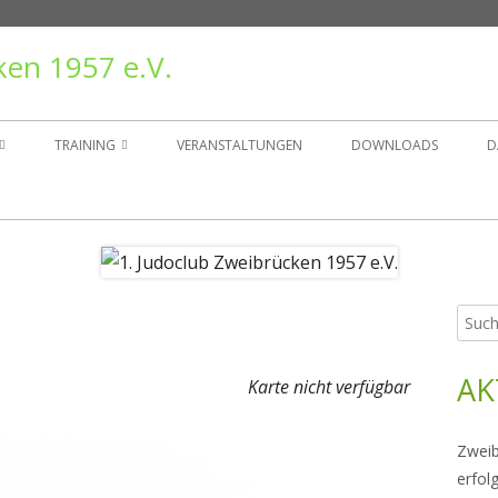
ken 1957 e.V.
TRAINING
VERANSTALTUNGEN
DOWNLOADS
D
TAND
TRAININGSZEITEN
ER
GRUPPEN
Such
Ha
NSGESCHICHTE
nach:
Sei
AK
RÄGER
Karte nicht verfügbar
Zweib
erfol