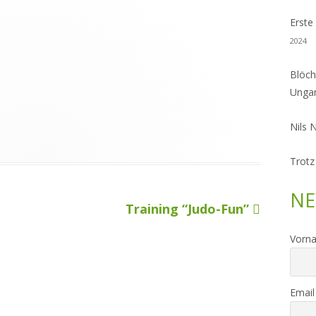
Erste
2024
Blöch
Unga
Nils 
Trotz
NE
Nächster
Training “Judo-Fun”
Beitrag
Vorn
Email