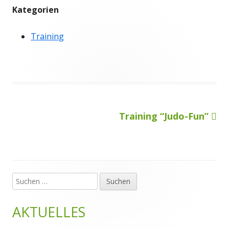
Kategorien
Training
Nächster
Training “Judo-Fun”
Beitragsnavigation
Beitrag
Suchen
Haupt-
nach:
Seitenleiste
AKTUELLES