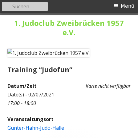
Suchen
Primäres
Menü
nach:
Menü
Springe
1. Judoclub Zweibrücken 1957
zum
e.V.
Inhalt
Training “Judofun”
Datum/Zeit
Karte nicht verfügbar
Date(s) - 02/07/2021
17:00 - 18:00
Veranstaltungsort
Günter-Hahn-Judo-Halle