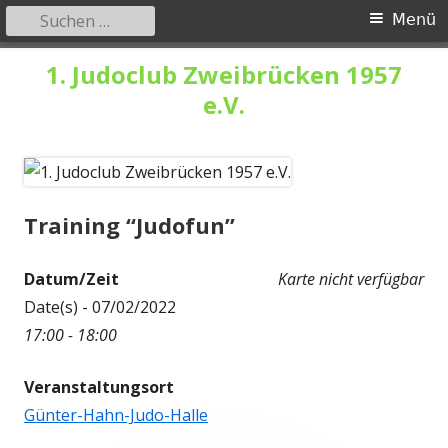
Suchen
Primäres
Menü
nach:
Menü
Springe
1. Judoclub Zweibrücken 1957
zum
e.V.
Inhalt
Training “Judofun”
Datum/Zeit
Karte nicht verfügbar
Date(s) - 07/02/2022
17:00 - 18:00
Veranstaltungsort
Günter-Hahn-Judo-Halle