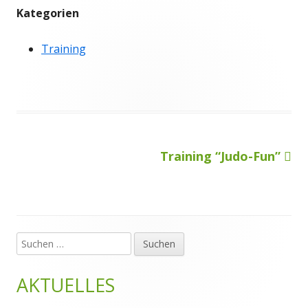
Kategorien
Training
Nächster
Training “Judo-Fun”
Beitragsnavigation
Beitrag
Suchen
Haupt-
nach:
Seitenleiste
AKTUELLES