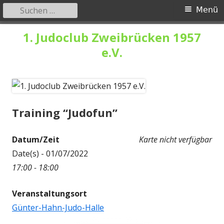
Suchen
Primäres
Menü
nach:
Menü
Springe
1. Judoclub Zweibrücken 1957
zum
e.V.
Inhalt
Training “Judofun”
Datum/Zeit
Karte nicht verfügbar
Date(s) - 01/07/2022
17:00 - 18:00
Veranstaltungsort
Günter-Hahn-Judo-Halle