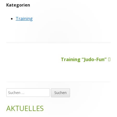
Kategorien
Training
Nächster
Training “Judo-Fun”
Beitragsnavigation
Beitrag
Suchen
Haupt-
nach:
Seitenleiste
AKTUELLES