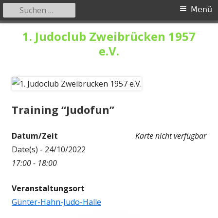
Suchen
Primäres
Menü
nach:
Menü
Springe
1. Judoclub Zweibrücken 1957
zum
e.V.
Inhalt
Training “Judofun”
Datum/Zeit
Karte nicht verfügbar
Date(s) - 24/10/2022
17:00 - 18:00
Veranstaltungsort
Günter-Hahn-Judo-Halle