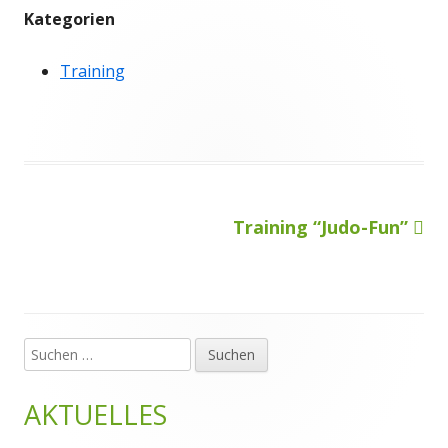
Kategorien
Training
Nächster
Training “Judo-Fun”
Beitragsnavigation
Beitrag
Suchen
Haupt-
nach:
Seitenleiste
AKTUELLES