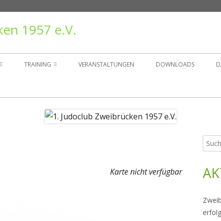
ken 1957 e.V.
TRAINING
VERANSTALTUNGEN
DOWNLOADS
D
TAND
TRAININGSZEITEN
ER
GRUPPEN
Such
Ha
NSGESCHICHTE
nach:
Sei
AK
RÄGER
Karte nicht verfügbar
Zweib
erfol