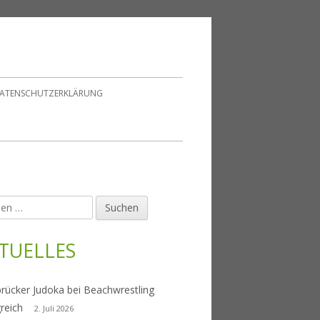
ATENSCHUTZERKLÄRUNG
en
upt-
tenleiste
TUELLES
rücker Judoka bei Beachwrestling
greich
2. Juli 2026