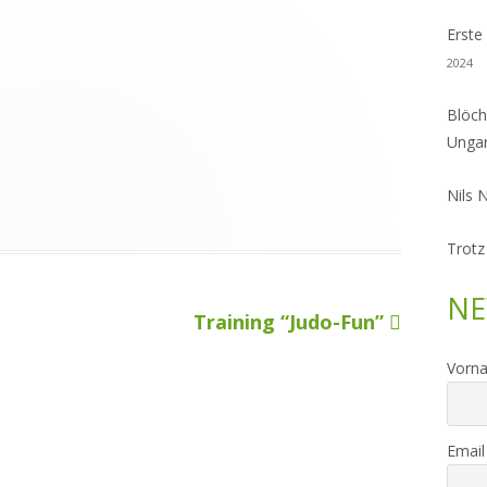
Erste
2024
Blöch
Unga
Nils 
Trotz
NE
Nächster
Training “Judo-Fun”
Beitrag
Vorn
Email