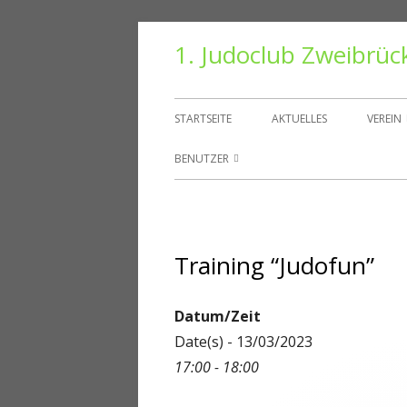
Springe
1. Judoclub Zweibrüc
zum
Inhalt
Primäres
STARTSEITE
AKTUELLES
VEREIN
Menü
VORS
BENUTZER
TRAIN
BENUTZER
HALLE
PASSWORT ZURÜCKSETZEN
Training “Judofun”
VEREI
KONTO
DANT
ABMELDEN
Datum/Zeit
Date(s) - 13/03/2023
MITGLIEDER
17:00 - 18:00
REGISTRIEREN