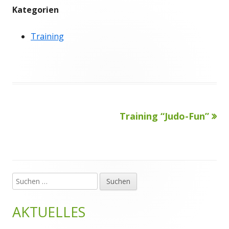
Kategorien
Training
Nächster
Training “Judo-Fun”
Beitragsnavigation
Beitrag
Suchen
Haupt-
nach:
Seitenleiste
AKTUELLES