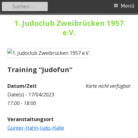
Suchen
Primäres
Menü
nach:
Menü
Springe
1. Judoclub Zweibrücken 1957
zum
e.V.
Inhalt
Training “Judofun”
Datum/Zeit
Karte nicht verfügbar
Date(s) - 17/04/2023
17:00 - 18:00
Veranstaltungsort
Günter-Hahn-Judo-Halle