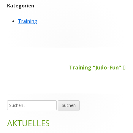
Kategorien
Training
Nächster
Training “Judo-Fun”
Beitragsnavigation
Beitrag
Suchen
Haupt-
nach:
Seitenleiste
AKTUELLES