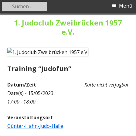
Suchen
Primäres
Menü
nach:
Menü
Springe
1. Judoclub Zweibrücken 1957
zum
e.V.
Inhalt
Training “Judofun”
Datum/Zeit
Karte nicht verfügbar
Date(s) - 15/05/2023
17:00 - 18:00
Veranstaltungsort
Günter-Hahn-Judo-Halle