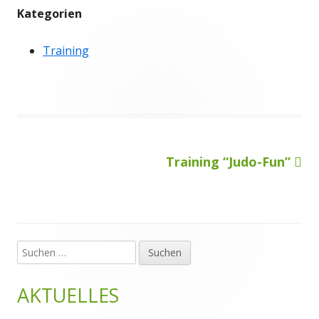
Kategorien
Training
Nächster
Training “Judo-Fun”
Beitragsnavigation
Beitrag
Suchen
Haupt-
nach:
Seitenleiste
AKTUELLES