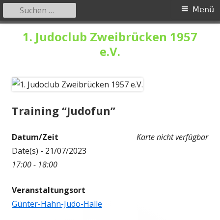
Suchen
Primäres
Menü
nach:
Menü
Springe
1. Judoclub Zweibrücken 1957
zum
e.V.
Inhalt
Training “Judofun”
Datum/Zeit
Karte nicht verfügbar
Date(s) - 21/07/2023
17:00 - 18:00
Veranstaltungsort
Günter-Hahn-Judo-Halle