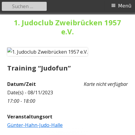
Suchen
Primäres
Menü
nach:
Menü
Springe
1. Judoclub Zweibrücken 1957
zum
e.V.
Inhalt
Training “Judofun”
Datum/Zeit
Karte nicht verfügbar
Date(s) - 08/11/2023
17:00 - 18:00
Veranstaltungsort
Günter-Hahn-Judo-Halle