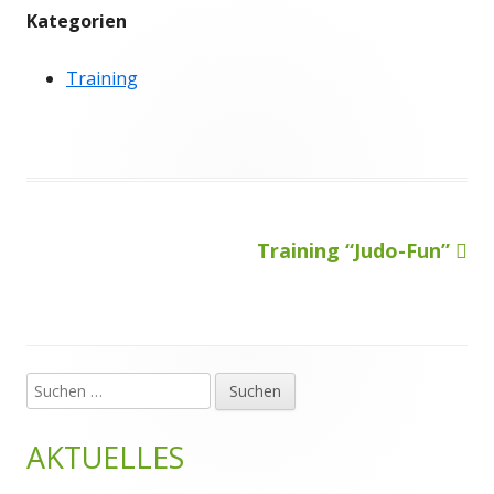
Kategorien
Training
Nächster
Training “Judo-Fun”
Beitragsnavigation
Beitrag
Suchen
Haupt-
nach:
Seitenleiste
AKTUELLES