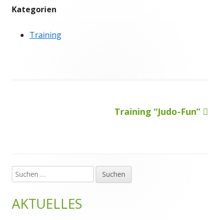
Kategorien
Training
Nächster
Training “Judo-Fun”
Beitragsnavigation
Beitrag
Suchen
Haupt-
nach:
Seitenleiste
AKTUELLES