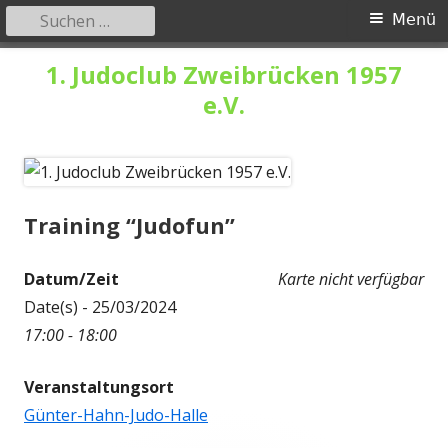
Suchen
Primäres
Menü
nach:
Menü
Springe
1. Judoclub Zweibrücken 1957
zum
e.V.
Inhalt
Training “Judofun”
Datum/Zeit
Karte nicht verfügbar
Date(s) - 25/03/2024
17:00 - 18:00
Veranstaltungsort
Günter-Hahn-Judo-Halle