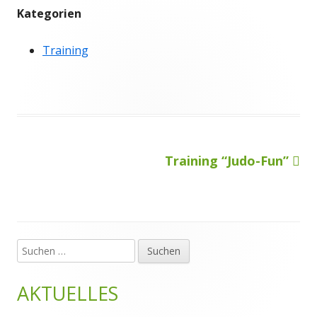
Kategorien
Training
Nächster
Training “Judo-Fun”
Beitragsnavigation
Beitrag
Suchen
Haupt-
nach:
Seitenleiste
AKTUELLES