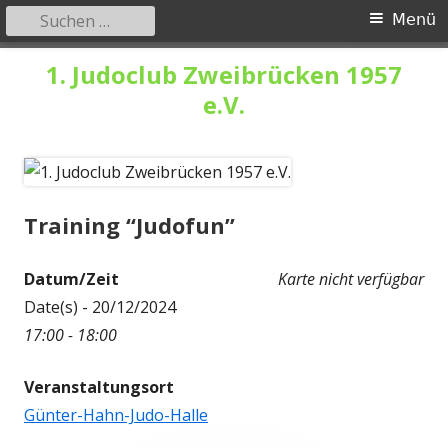
Suchen
Primäres
Menü
nach:
Menü
Springe
1. Judoclub Zweibrücken 1957
zum
e.V.
Inhalt
Training “Judofun”
Datum/Zeit
Karte nicht verfügbar
Date(s) - 20/12/2024
17:00 - 18:00
Veranstaltungsort
Günter-Hahn-Judo-Halle