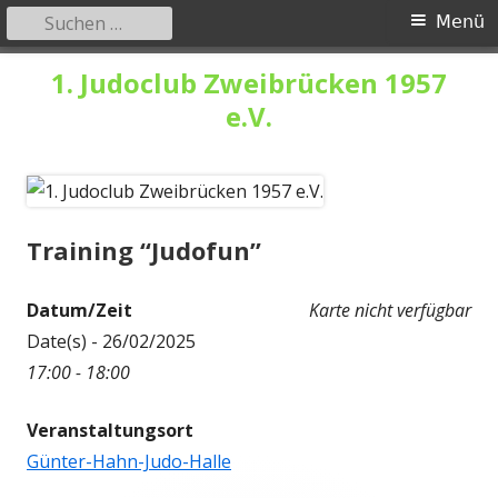
Suchen
Primäres
Menü
nach:
Menü
Springe
1. Judoclub Zweibrücken 1957
zum
e.V.
Inhalt
Training “Judofun”
Datum/Zeit
Karte nicht verfügbar
Date(s) - 26/02/2025
17:00 - 18:00
Veranstaltungsort
Günter-Hahn-Judo-Halle