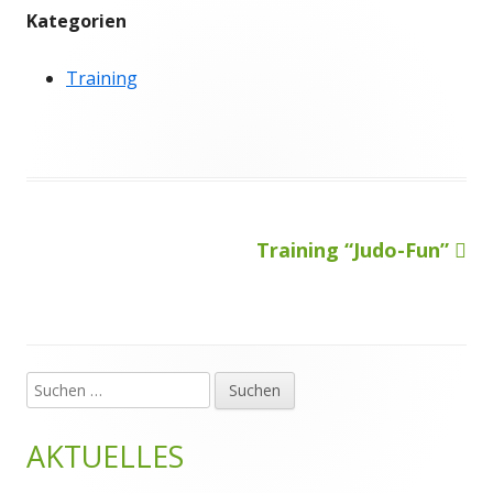
Kategorien
Training
Nächster
Training “Judo-Fun”
Beitragsnavigation
Beitrag
Suchen
Haupt-
nach:
Seitenleiste
AKTUELLES