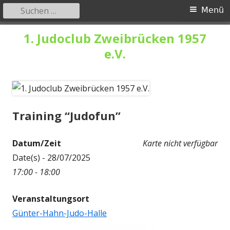
Suchen
Primäres
Menü
nach:
Menü
Springe
1. Judoclub Zweibrücken 1957
zum
e.V.
Inhalt
Training “Judofun”
Datum/Zeit
Karte nicht verfügbar
Date(s) - 28/07/2025
17:00 - 18:00
Veranstaltungsort
Günter-Hahn-Judo-Halle