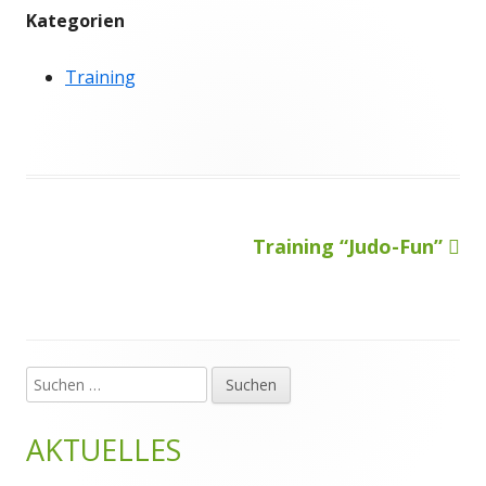
Kategorien
Training
Nächster
Training “Judo-Fun”
Beitragsnavigation
Beitrag
Suchen
Haupt-
nach:
Seitenleiste
AKTUELLES