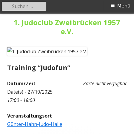
Suchen
Primäres
Menü
nach:
Menü
Springe
1. Judoclub Zweibrücken 1957
zum
e.V.
Inhalt
Training “Judofun”
Datum/Zeit
Karte nicht verfügbar
Date(s) - 27/10/2025
17:00 - 18:00
Veranstaltungsort
Günter-Hahn-Judo-Halle