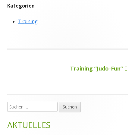
Kategorien
Training
Nächster
Training “Judo-Fun”
Beitragsnavigation
Beitrag
Suchen
Haupt-
nach:
Seitenleiste
AKTUELLES