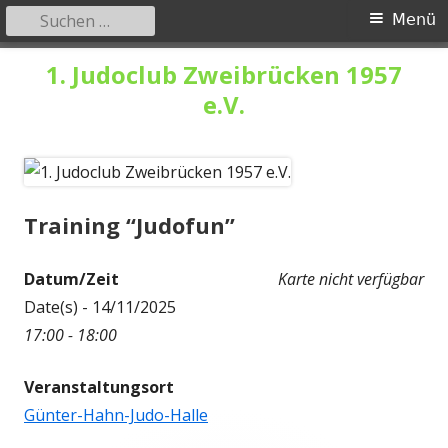
Suchen
Primäres
Menü
nach:
Menü
Springe
1. Judoclub Zweibrücken 1957
zum
e.V.
Inhalt
Training “Judofun”
Datum/Zeit
Karte nicht verfügbar
Date(s) - 14/11/2025
17:00 - 18:00
Veranstaltungsort
Günter-Hahn-Judo-Halle