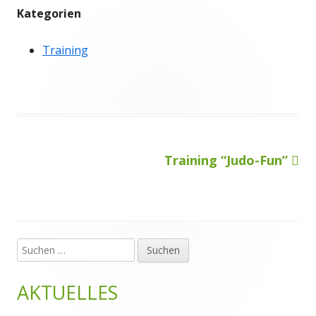
Kategorien
Training
Nächster
Training “Judo-Fun”
Beitragsnavigation
Beitrag
Suchen
Haupt-
nach:
Seitenleiste
AKTUELLES