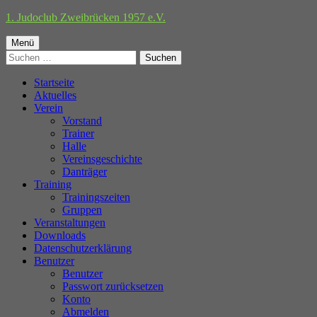
Springe
1. Judoclub Zweibrücken 1957 e.V.
zum
Primäres
Inhalt
Menü
Suchen
Menü
nach:
Startseite
Aktuelles
Verein
Vorstand
Trainer
Halle
Vereinsgeschichte
Danträger
Training
Trainingszeiten
Gruppen
Veranstaltungen
Downloads
Datenschutzerklärung
Benutzer
Benutzer
Passwort zurücksetzen
Konto
Abmelden