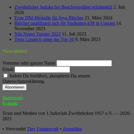
Zweibrücker Judoka bei Beachwrestling erfolgreich
2. Juli
2026
Erste DM-Medaille für Joya Blöcher
21. März 2024
Blöcher qualifiziert sich für Studenten-EM in Ungarn
14.
November 2023
Nils Nager Turnier 2023
11. Juli 2023
Trotz Lospech unter die Top 10
9. März 2023
Newsletter
Vorname oder ganzer Name
Email
Indem Du fortfährst, akzeptierst Du unsere
Datenschutzerklärung.
Footer
Impressum
Kontakt
Inhalt
Texte und Medien von 1.Judoclub Zweibrücken 1957 e.V. — 2020-
2021
•
Verwendet
Tiny Framework
•
Anmelden