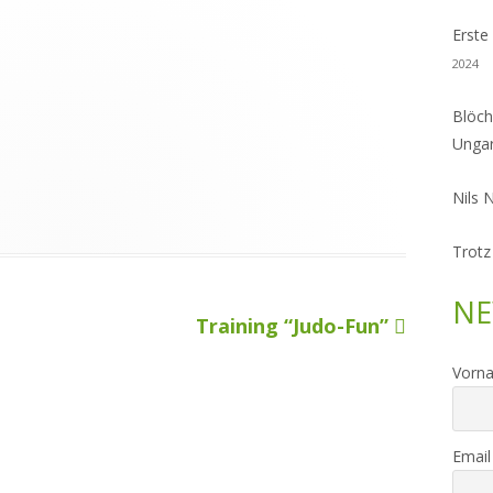
Erste
2024
Blöch
Unga
Nils 
Trotz
NE
Nächster
Training “Judo-Fun”
Beitrag
Vorn
Email