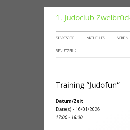
Springe
1. Judoclub Zweibrüc
zum
Inhalt
Primäres
STARTSEITE
AKTUELLES
VEREIN
Menü
VORS
BENUTZER
TRAIN
BENUTZER
HALLE
PASSWORT ZURÜCKSETZEN
Training “Judofun”
VEREI
KONTO
DANT
ABMELDEN
Datum/Zeit
Date(s) - 16/01/2026
MITGLIEDER
17:00 - 18:00
REGISTRIEREN