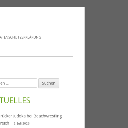
ATENSCHUTZERKLÄRUNG
en
upt-
tenleiste
TUELLES
rücker Judoka bei Beachwrestling
greich
2. Juli 2026