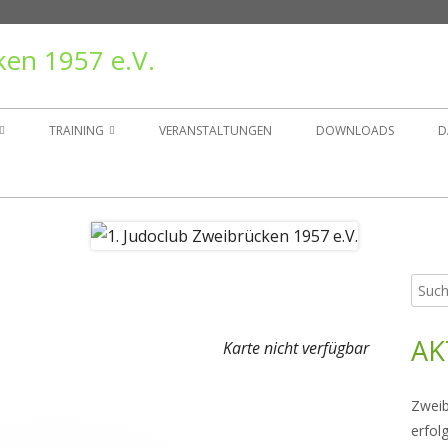
ken 1957 e.V.
TRAINING
VERANSTALTUNGEN
DOWNLOADS
D
TAND
TRAININGSZEITEN
ER
GRUPPEN
Such
Ha
NSGESCHICHTE
nach:
Sei
AK
RÄGER
Karte nicht verfügbar
Zweib
erfol