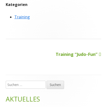
Kategorien
Training
Nächster
Training “Judo-Fun”
Beitragsnavigation
Beitrag
Suchen
Haupt-
nach:
Seitenleiste
AKTUELLES