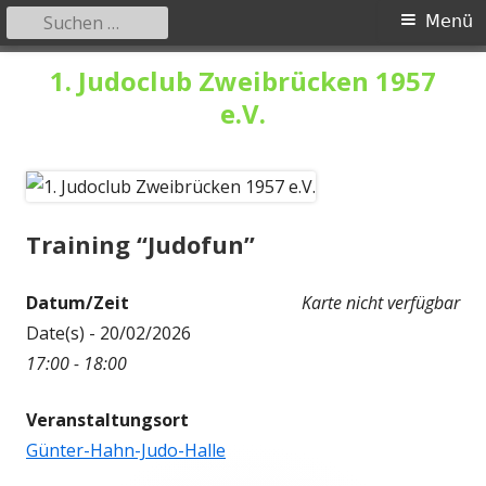
Suchen
Primäres
Menü
nach:
Menü
Springe
1. Judoclub Zweibrücken 1957
zum
e.V.
Inhalt
Training “Judofun”
Datum/Zeit
Karte nicht verfügbar
Date(s) - 20/02/2026
17:00 - 18:00
Veranstaltungsort
Günter-Hahn-Judo-Halle