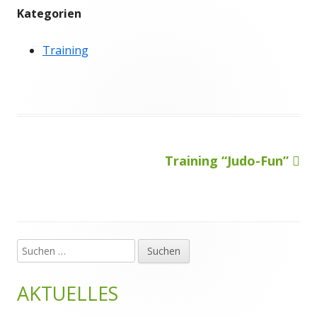
Kategorien
Training
Nächster
Training “Judo-Fun”
Beitragsnavigation
Beitrag
Suchen
Haupt-
nach:
Seitenleiste
AKTUELLES