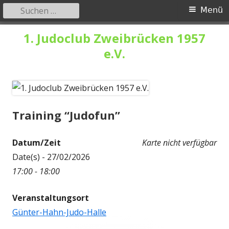
Suchen
Primäres
Menü
nach:
Menü
Springe
1. Judoclub Zweibrücken 1957
zum
e.V.
Inhalt
Training “Judofun”
Datum/Zeit
Karte nicht verfügbar
Date(s) - 27/02/2026
17:00 - 18:00
Veranstaltungsort
Günter-Hahn-Judo-Halle