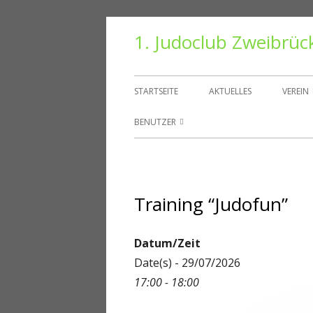
Springe
1. Judoclub Zweibrüc
zum
Inhalt
Primäres
STARTSEITE
AKTUELLES
VEREIN
Menü
VORS
BENUTZER
TRAIN
BENUTZER
HALLE
PASSWORT ZURÜCKSETZEN
Training “Judofun”
VEREI
KONTO
DANT
ABMELDEN
Datum/Zeit
Date(s) - 29/07/2026
MITGLIEDER
17:00 - 18:00
REGISTRIEREN