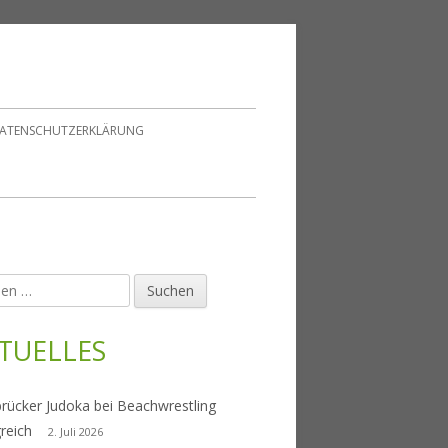
ATENSCHUTZERKLÄRUNG
en
upt-
tenleiste
TUELLES
rücker Judoka bei Beachwrestling
greich
2. Juli 2026