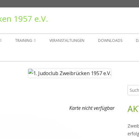
ken 1957 e.V.
TRAINING
VERANSTALTUNGEN
DOWNLOADS
D
TAND
TRAININGSZEITEN
ER
GRUPPEN
Such
Ha
NSGESCHICHTE
nach:
Sei
AK
RÄGER
Karte nicht verfügbar
Zweib
erfol