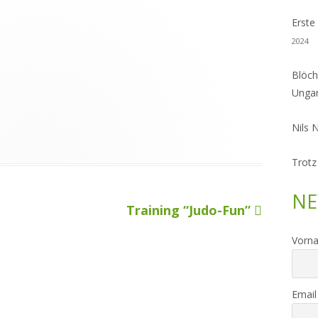
Erste
2024
Blöch
Unga
Nils 
Trotz
NE
Nächster
Training “Judo-Fun”
Beitrag
Vorn
Email