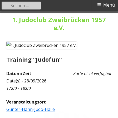
Suchen
Primäres
Menü
nach:
Menü
Springe
1. Judoclub Zweibrücken 1957
zum
e.V.
Inhalt
Training “Judofun”
Datum/Zeit
Karte nicht verfügbar
Date(s) - 28/09/2026
17:00 - 18:00
Veranstaltungsort
Günter-Hahn-Judo-Halle