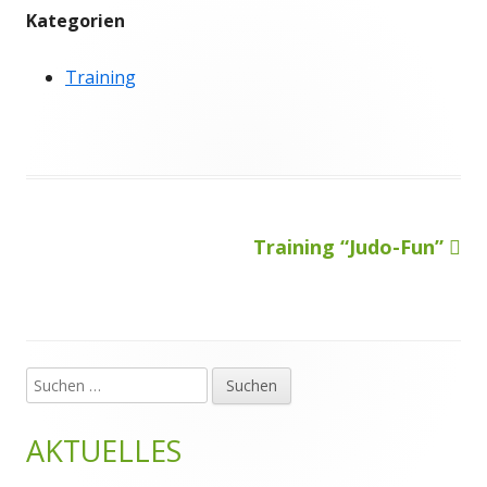
Kategorien
Training
Nächster
Training “Judo-Fun”
Beitragsnavigation
Beitrag
Suchen
Haupt-
nach:
Seitenleiste
AKTUELLES