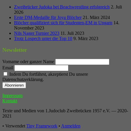
Zweibrücker Judoka bei Beachwrestling erfolgreich
2. Juli
2026
Erste DM-Medaille für Joya Blöcher
21. März 2024
Blöcher qualifiziert sich für Studenten-EM in Ungarn
14.
November 2023
Nils Nager Turnier 2023
11. Juli 2023
Trotz Lospech unter die Top 10
9. März 2023
Newsletter
Vorname oder ganzer Name
Email
Indem Du fortfährst, akzeptierst Du unsere
Datenschutzerklärung.
Footer
Impressum
Kontakt
Inhalt
Texte und Medien von 1.Judoclub Zweibrücken 1957 e.V. — 2020-
2021
•
Verwendet
Tiny Framework
•
Anmelden