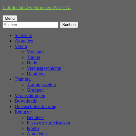
Springe
1. Judoclub Zweibrücken 1957 e.V.
zum
Primäres
Inhalt
Menü
Suchen
Menü
nach:
Startseite
Aktuelles
Verein
Vorstand
Trainer
Halle
Vereinsgeschichte
Danträger
Training
Trainingszeiten
Gruppen
Veranstaltungen
Downloads
Datenschutzerklärung
Benutzer
Benutzer
Passwort zurücksetzen
Konto
Abmelden