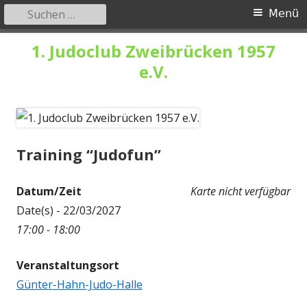
Suchen
Primäres
Menü
nach:
Menü
Springe
1. Judoclub Zweibrücken 1957
zum
e.V.
Inhalt
Training “Judofun”
Datum/Zeit
Karte nicht verfügbar
Date(s) - 22/03/2027
17:00 - 18:00
Veranstaltungsort
Günter-Hahn-Judo-Halle