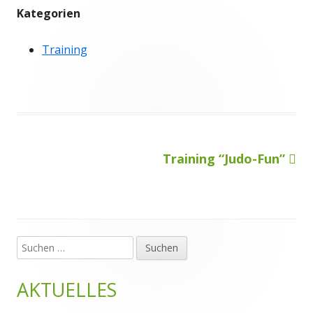
Kategorien
Training
Nächster
Training “Judo-Fun”
Beitragsnavigation
Beitrag
Suchen
Haupt-
nach:
Seitenleiste
AKTUELLES