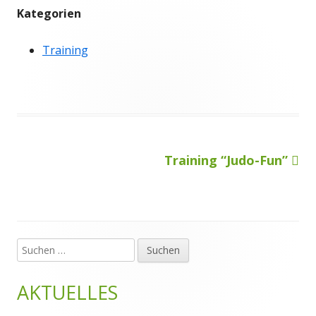
Kategorien
Training
Nächster
Training “Judo-Fun”
Beitragsnavigation
Beitrag
Suchen
Haupt-
nach:
Seitenleiste
AKTUELLES