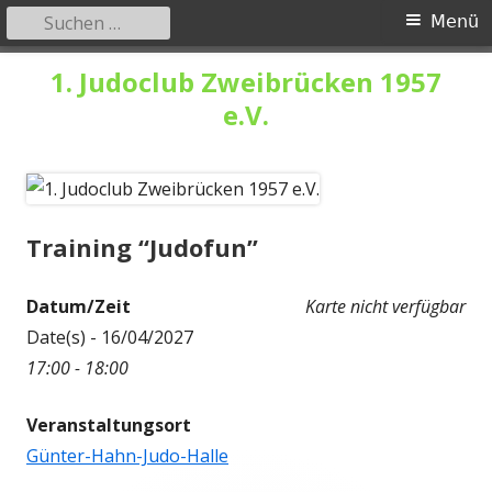
Suchen
Primäres
Menü
nach:
Menü
Springe
1. Judoclub Zweibrücken 1957
zum
e.V.
Inhalt
Training “Judofun”
Datum/Zeit
Karte nicht verfügbar
Date(s) - 16/04/2027
17:00 - 18:00
Veranstaltungsort
Günter-Hahn-Judo-Halle