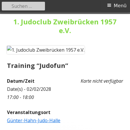
Suchen
Primäres
Menü
nach:
Menü
Springe
1. Judoclub Zweibrücken 1957
zum
e.V.
Inhalt
Training “Judofun”
Datum/Zeit
Karte nicht verfügbar
Date(s) - 02/02/2028
17:00 - 18:00
Veranstaltungsort
Günter-Hahn-Judo-Halle