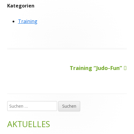
Kategorien
Training
Nächster
Training “Judo-Fun”
Beitragsnavigation
Beitrag
Suchen
Haupt-
nach:
Seitenleiste
AKTUELLES