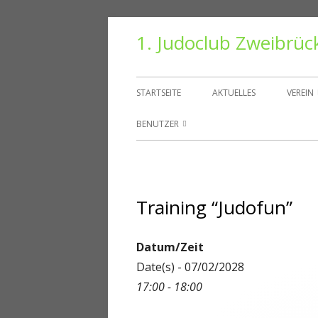
Springe
1. Judoclub Zweibrüc
zum
Inhalt
Primäres
STARTSEITE
AKTUELLES
VEREIN
Menü
VORS
BENUTZER
TRAIN
BENUTZER
HALLE
PASSWORT ZURÜCKSETZEN
Training “Judofun”
VEREI
KONTO
DANT
ABMELDEN
Datum/Zeit
Date(s) - 07/02/2028
MITGLIEDER
17:00 - 18:00
REGISTRIEREN