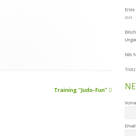
Erste
2024
Blöch
Unga
Nils 
Trotz
NE
Nächster
Training “Judo-Fun”
Beitrag
Vorn
Email