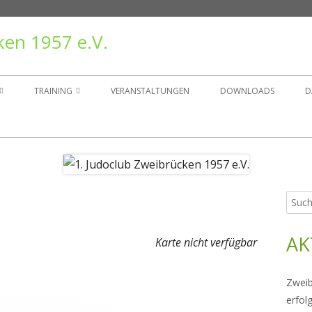
ken 1957 e.V.
TRAINING
VERANSTALTUNGEN
DOWNLOADS
D
TAND
TRAININGSZEITEN
ER
GRUPPEN
Such
Ha
NSGESCHICHTE
nach:
Sei
AK
RÄGER
Karte nicht verfügbar
Zweib
erfol