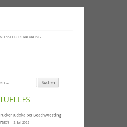
ATENSCHUTZERKLÄRUNG
en
upt-
tenleiste
TUELLES
rücker Judoka bei Beachwrestling
greich
2. Juli 2026