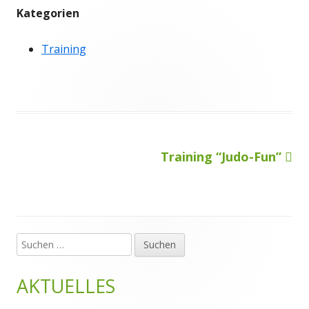
Kategorien
Training
Nächster
Training “Judo-Fun”
Beitragsnavigation
Beitrag
Suchen
Haupt-
nach:
Seitenleiste
AKTUELLES