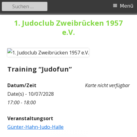
Suchen
Primäres
Menü
nach:
Menü
Springe
1. Judoclub Zweibrücken 1957
zum
e.V.
Inhalt
Training “Judofun”
Datum/Zeit
Karte nicht verfügbar
Date(s) - 10/07/2028
17:00 - 18:00
Veranstaltungsort
Günter-Hahn-Judo-Halle