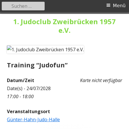
Suchen
Primäres
Menü
nach:
Menü
Springe
1. Judoclub Zweibrücken 1957
zum
e.V.
Inhalt
Training “Judofun”
Datum/Zeit
Karte nicht verfügbar
Date(s) - 24/07/2028
17:00 - 18:00
Veranstaltungsort
Günter-Hahn-Judo-Halle