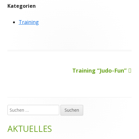
Kategorien
Training
Nächster
Training “Judo-Fun”
Beitragsnavigation
Beitrag
Suchen
Haupt-
nach:
Seitenleiste
AKTUELLES