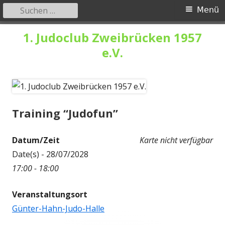
Suchen
Primäres
Menü
nach:
Menü
Springe
1. Judoclub Zweibrücken 1957
zum
e.V.
Inhalt
Training “Judofun”
Datum/Zeit
Karte nicht verfügbar
Date(s) - 28/07/2028
17:00 - 18:00
Veranstaltungsort
Günter-Hahn-Judo-Halle