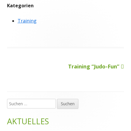
Kategorien
Training
Nächster
Training “Judo-Fun”
Beitragsnavigation
Beitrag
Suchen
Haupt-
nach:
Seitenleiste
AKTUELLES